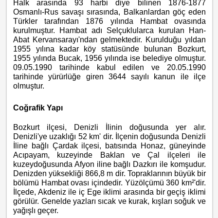
Halk arasında 93 harbi diye bilinen 1876-1877
Osmanlı-Rus savaşı sırasında, Balkanlardan göç eden
Türkler tarafından 1876 yılında Hambat ovasında
kurulmuştur. Hambat adı Selçuklularca kurulan Han-
Abat Kervansarayı'ndan gelmektedir. Kurulduğu yıldan
1955 yılına kadar köy statüsünde bulunan Bozkurt,
1955 yılında Bucak, 1956 yılında ise belediye olmuştur.
09.05.1990 tarihinde kabul edilen ve 20.05.1990
tarihinde yürürlüğe giren
3644 sayılı kanun ile ilçe
olmuştur.
Coğrafik Yapı
Bozkurt ilçesi, Denizli İlinin doğusunda yer alır.
Denizli'ye uzaklığı 52 km' dir. İlçenin doğusunda Denizli
İline bağlı Çardak ilçesi, batısında Honaz, güneyinde
Acıpayam, kuzeyinde Baklan ve Çal ilçeleri ile
kuzeydoğusunda Afyon iline bağlı Dazkırı ile komşudur.
Denizden yüksekliği 866,8 m dir. Topraklarının büyük bir
bölümü Hambat ovası içindedir. Yüzölçümü 360 km²'dir.
İlçede, Akdeniz ile iç Ege iklimi arasında bir geçiş iklimi
görülür. Genelde yazları sıcak ve kurak, kışları soğuk ve
yağışlı geçer.