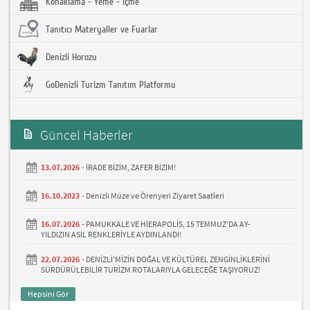
Konaklama - Yeme - İçme
Tanıtıcı Materyaller ve Fuarlar
Denizli Horozu
GoDenizli Turizm Tanıtım Platformu
Güncel Haberler
13.07.2026 -
İRADE BİZİM, ZAFER BİZİM!
16.10.2023 -
Denizli Müze ve Örenyeri Ziyaret Saatleri
16.07.2026 -
PAMUKKALE VE HİERAPOLİS, 15 TEMMUZ’DA AY-
YILDIZIN ASİL RENKLERİYLE AYDINLANDI!
22.07.2026 -
DENİZLİ’MİZİN DOĞAL VE KÜLTÜREL ZENGİNLİKLERİNİ
SÜRDÜRÜLEBİLİR TURİZM ROTALARIYLA GELECEĞE TAŞIYORUZ!
Hepsini Gör