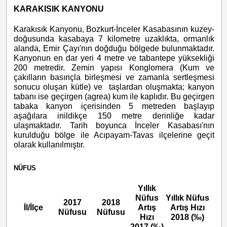
KARAKISIK KANYONU
Karakısık Kanyonu, Bozkurt-İnceler Kasabasının kuzey-
doğusunda kasabaya 7 kilometre uzaklıkta, ormanlık
alanda, Emir Çayı'nın doğduğu bölgede bulunmaktadır.
Kanyonun en dar yeri 4 metre ve tabantepe yüksekliği
200 metredir. Zemin yapısı Konglomera (Kum ve
çakılların basınçla birleşmesi ve zamanla sertleşmesi
sonucu oluşan kütle) ve taşlardan oluşmakta; kanyon
tabanı ise geçirgen (agrea) kum ile kaplıdır. Bu geçirgen
tabaka kanyon içerisinden 5 metreden başlayıp
aşağılara inildikçe 150 metre derinliğe kadar
ulaşmaktadır. Tarih boyunca İnceler Kasabası'nın
kurulduğu bölge ile Acıpayam-Tavas ilçelerine geçit
olarak kullanılmıştır.
NÜFUS
Yıllık
Nüfus
Yıllık Nüfus
2017
2018
İl/İlçe
Artış
Artış Hızı
Nüfusu
Nüfusu
Hızı
2018 (‰)
2017 (‰)