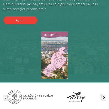
Hamit Ovası'nı (Acıpayam Ovası) ele geçirmek amacıyla uzun
süren savaşlar yapmışlardır.
Ayrıntı