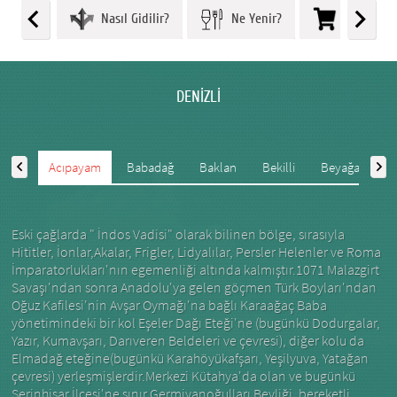
Nasıl Gidilir?
Ne Yenir?
Ne Alınır?
DENİZLİ
Acıpayam
Babadağ
Baklan
Bekilli
Beyağaç
Eski çağlarda " İndos Vadisi" olarak bilinen bölge, sırasıyla
Hititler, İonlar,Akalar, Frigler, Lidyalılar, Persler Helenler ve Roma
İmparatorlukları'nın egemenliği altında kalmıştır.1071 Malazgirt
Savaşı'ndan sonra Anadolu'ya gelen göçmen Türk Boyları'ndan
Oğuz Kafilesi'nin Avşar Oymağı'na bağlı Karaağaç Baba
yönetimindeki bir kol Eşeler Dağı Eteği'ne (bugünkü Dodurgalar,
Yazır, Kumavşarı, Darıveren Beldeleri ve çevresi), diğer kolu da
Elmadağ eteğine(bugünkü Karahöyükafşarı, Yeşilyuva, Yatağan
çevresi) yerleşmişlerdir.Merkezi Kütahya'da olan ve bugünkü
Serinhisar İlçesi'ne sınır Germiyanoğulları Beyliği, bereketli