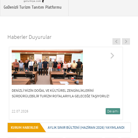
GoDenizli Turizm Tanıtım Platformu
Haberler Duyurular
DENİZLİ’MİZİN DOĞAL VE KÜLTÜREL ZENGİNLİKLERİNİ
SÜRDÜRÜLEBİLİR TURİZM ROTALARIYLA GELECEĞE TAŞIYORUZ!
22.07.2026
Devamı
AYLIK SINIR BÜLTENI (HAZIRAN 2026) YAYIMLANDI.
KURUM HABERLERİ