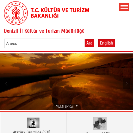
Denizli İl Kültür ve Turizm Müdürlüğü
Ara
English
PAMUKKALE
Atatürk Denizli'de (1931)