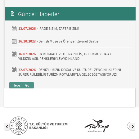
Güncel Haberler
13.07.2026 -
İRADE BİZİM, ZAFER BİZİM!
16.10.2023 -
Denizli Müze ve Örenyeri Ziyaret Saatleri
16.07.2026 -
PAMUKKALE VE HİERAPOLİS, 15 TEMMUZ’DA AY-
YILDIZIN ASİL RENKLERİYLE AYDINLANDI!
22.07.2026 -
DENİZLİ’MİZİN DOĞAL VE KÜLTÜREL ZENGİNLİKLERİNİ
SÜRDÜRÜLEBİLİR TURİZM ROTALARIYLA GELECEĞE TAŞIYORUZ!
Hepsini Gör