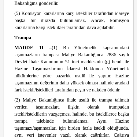
Bakanlığına gönderilir.
(5) Komisyon kararlarına karşı istekliler tarafından idareye
başka bir itirazda bulunulamaz. Ancak, komisyon
kararlarına karşı isteklikler tarafından dava açılabilir.
Trampa
MADDE 11 –
(1) Bu Yönetmelik kapsamındaki
taşınmazların trampası Maliye Bakanlığınca 2886 sayılı
Devlet İhale Kanununun 51 inci maddesinin (g) bendi ile
Hazine Taşınmazlarının İdaresi Hakkında Yönetmelik
hükümlerine göre pazarlık usulü ile yapılır. Hazine
taşınmazının değerinin daha yüksek olması halinde aradaki
fark istekli/isteklileri tarafından peşin ve nakden ödenir.
(2) Maliye Bakanlığınca ihale usulü ile trampa talimatı
verilen taşınmazlara ilişkin olarak, trampadan
istekli/isteklilerin vazgeçmesi halinde, bu isteklilerce başka
trampa talebinde bulunulamaz. Aynı Hazine
taşınmazı/taşınmazları için birden fazla istekli olduğunda,
aynı yeri isteyenler yazılı olarak çağrılırlar. Çağrıya