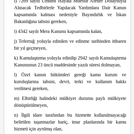
ı) 7269 sayılı Umumi Hayata Müessir Afetler Dolayısıyla
Alınacak Tedbirlerle Yapılacak Yardımlara Dair Kanun
kapsamında kalması nedeniyle Bayındırlık ve İskan
Bakanlığına tahsisi gereken,
i) 4342 sayılı Mera Kanunu kapsamında kalan,
j) Teferruğ yoluyla edinilen ve edinme tarihinden itibaren
bir yıl geçmeyen,
k) Kamulaştırma yoluyla edinilip 2942 sayılı Kamulaştırma
Kanununun 23 üncü maddesinde yazılı süresi dolmayan,
l) Özel kanun hükümleri gereği kamu kurum ve
kuruluşlarına tahsisi, devri, terki ve kullanım hakkı
verilmesi gereken,
m) Elbirliği halindeki mülkiyet durumu paylı mülkiyete
dönüştürülmeyen,
n) İlgili idare tarafından bu hizmette kullanılmayacağı
belirtilen taşınmazlar hariç, imar planlarında bir kamu
hizmeti için ayrılmış olan,