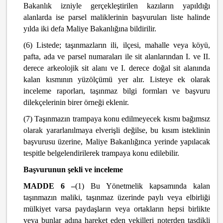
Bakanlık izniyle gerçekleştirilen kazıların yapıldığı
alanlarda ise parsel maliklerinin başvuruları liste halinde
yılda iki defa Maliye Bakanlığına bildirilir.
(6) Listede; taşınmazların ili, ilçesi, mahalle veya köyü,
pafta, ada ve parsel numaraları ile sit alanlarından I. ve II.
derece arkeolojik sit alanı ve I. derece doğal sit alanında
kalan kısmının yüzölçümü yer alır. Listeye ek olarak
inceleme raporları, taşınmaz bilgi formları ve başvuru
dilekçelerinin birer örneği eklenir.
(7) Taşınmazın trampaya konu edilmeyecek kısmı bağımsız
olarak yararlanılmaya elverişli değilse, bu kısım isteklinin
başvurusu üzerine, Maliye Bakanlığınca yerinde yapılacak
tespitle belgelendirilerek trampaya konu edilebilir.
Başvurunun şekli ve inceleme
MADDE 6 –
(1) Bu Yönetmelik kapsamında kalan
taşınmazın maliki, taşınmaz üzerinde paylı veya elbirliği
mülkiyet varsa paydaşların veya ortakların hepsi birlikte
veya bunlar adına hareket eden vekilleri noterden tasdikli