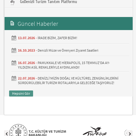
GoDenizli Turizm Tanıtım Platformu
Güncel Haberler
13.07.2026 -
İRADE BİZİM, ZAFER BİZİM!
16.10.2023 -
Denizli Müze ve Örenyeri Ziyaret Saatleri
16.07.2026 -
PAMUKKALE VE HİERAPOLİS, 15 TEMMUZ’DA AY-
YILDIZIN ASİL RENKLERİYLE AYDINLANDI!
22.07.2026 -
DENİZLİ’MİZİN DOĞAL VE KÜLTÜREL ZENGİNLİKLERİNİ
SÜRDÜRÜLEBİLİR TURİZM ROTALARIYLA GELECEĞE TAŞIYORUZ!
Hepsini Gör