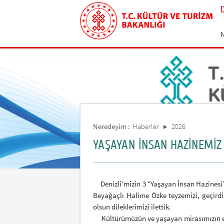
Neredeyim :
Haberler
2026
YAŞAYAN İNSAN HAZİNEMİZ 
Denizli’mizin 3 “Yaşayan İnsan Hazinesi”n
Beyağaçlı Halime Özke teyzemizi, geçird
olsun dileklerimizi ilettik.
Kültürümüzün ve yaşayan mirasımızın en za