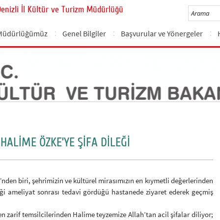
Denizli İl Kültür ve Turizm Müdürlüğü
Müdürlüğümüz
Genel Bilgiler
Başvurular ve Yönergeler
HALİME ÖZKE’YE ŞİFA DİLEĞİ
den biri, şehrimizin ve kültürel mirasımızın en kıymetli değerlerinden
iği ameliyat sonrası tedavi gördüğü hastanede ziyaret ederek geçmiş
rif temsilcilerinden Halime teyzemize Allah’tan acil şifalar diliyor;