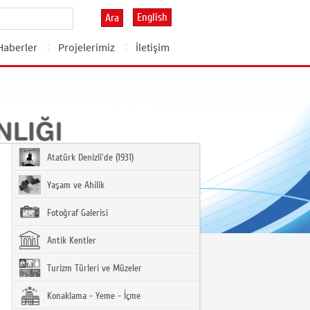
English
Ara
Haberler
Projelerimiz
İletişim
Atatürk Denizli'de (1931)
Yaşam ve Ahilik
Fotoğraf Galerisi
Antik Kentler
Turizm Türleri ve Müzeler
Konaklama - Yeme - İçme