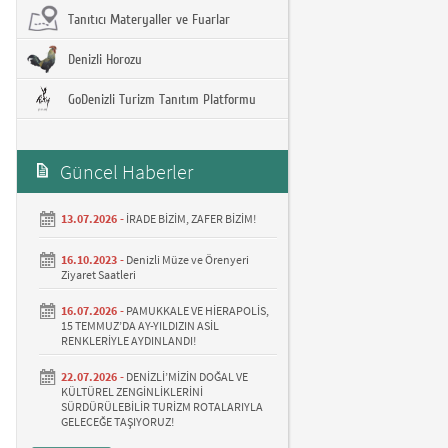
Tanıtıcı Materyaller ve Fuarlar
Denizli Horozu
GoDenizli Turizm Tanıtım Platformu
Güncel Haberler
13.07.2026 -
İRADE BİZİM, ZAFER BİZİM!
16.10.2023 -
Denizli Müze ve Örenyeri
Ziyaret Saatleri
16.07.2026 -
PAMUKKALE VE HİERAPOLİS,
15 TEMMUZ’DA AY-YILDIZIN ASİL
RENKLERİYLE AYDINLANDI!
22.07.2026 -
DENİZLİ’MİZİN DOĞAL VE
KÜLTÜREL ZENGİNLİKLERİNİ
SÜRDÜRÜLEBİLİR TURİZM ROTALARIYLA
GELECEĞE TAŞIYORUZ!