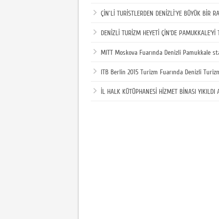
ÇİN'Lİ TURİSTLERDEN DENİZLİ'YE BÜYÜK BİR R
DENİZLİ TURİZM HEYETİ ÇİN’DE PAMUKKALE’Yİ 
MITT Moskova Fuarında Denizli Pamukkale sta
ITB Berlin 2015 Turizm Fuarında Denizli Turizmi
İL HALK KÜTÜPHANESİ HİZMET BİNASI YIKILDI 