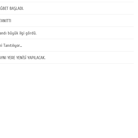
AĞBET BAŞLADI.
TANITTI
ndı büyük ilgi gördü.
 Tanıtılıyor...
AYNI YERE YENİSİ YAPILACAK.