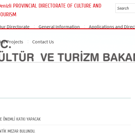
Denizli PROVINCIAL DIRECTORATE OF CULTURE AND
TOURISM
Our Directorate
General Information
Applications and Direc
Our Projects
Contact Us
NE ÖNEMLİ KATKI YAPACAK
ANTİK MEZAR BULUNDU.