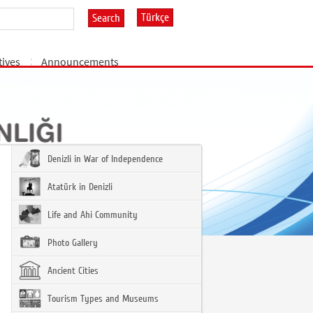
Türkçe
Search
tives
Announcements
Denizli in War of Independence
Atatürk in Denizli
Life and Ahi Community
Photo Gallery
Ancient Cities
Tourism Types and Museums