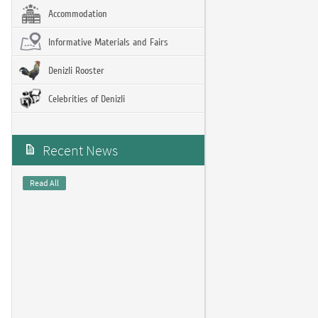
Accommodation
Informative Materials and Fairs
Denizli Rooster
Celebrities of Denizli
Recent News
Read All